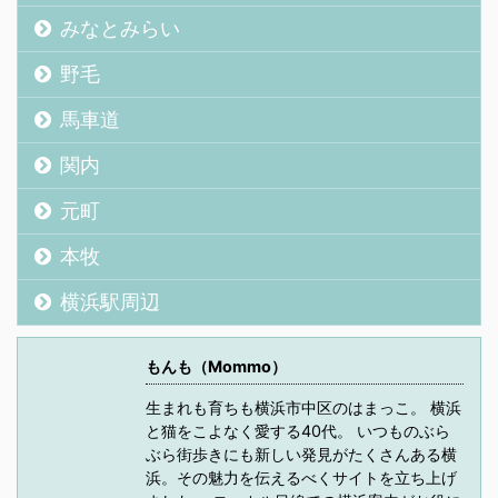
みなとみらい
野毛
馬車道
関内
元町
本牧
横浜駅周辺
もんも（Mommo）
生まれも育ちも横浜市中区のはまっこ。 横浜
と猫をこよなく愛する40代。 いつものぶら
ぶら街歩きにも新しい発見がたくさんある横
浜。その魅力を伝えるべくサイトを立ち上げ