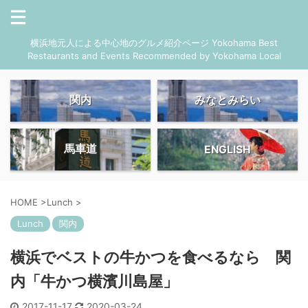
横浜地元人による中心地のグルメ紹介ページ Yokohama Best
Restaurants and Events Recommended by Yokohama Local
関内
みなとみらい
馬車道
ENGLISH
HOME
>
Lunch
>
Lunch
関内
横浜でベストの牛かつを食べるなら 関
内「牛かつ横濱川島屋」
2017-11-17
2020-03-24